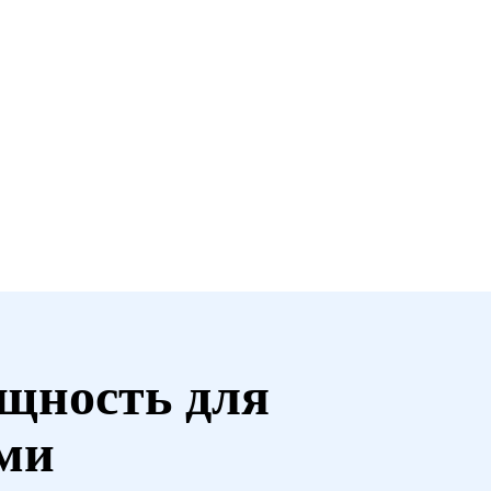
щность для
ми