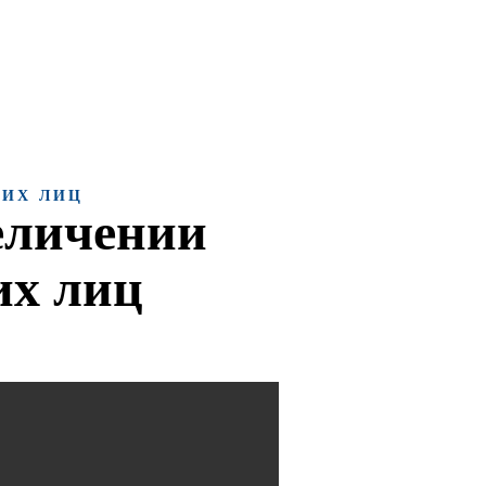
работы более 8 лет
КИХ ЛИЦ
еличении
их лиц