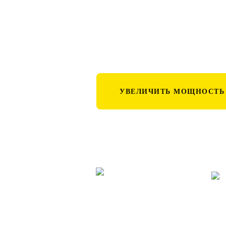
С гарантией по договору и в ука
УВЕЛИЧИТЬ МОЩНОСТЬ
Работа «под ключ»
От оформления заявки до подачи
Со
напряжения, наши клиенты получают
ре
бесплатную пожизненную