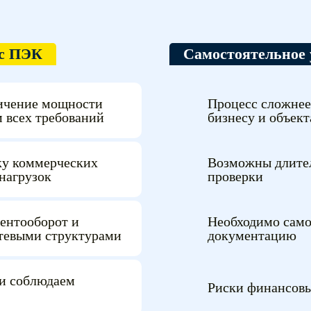
 с ПЭК
Самостоятельное
ичение мощности
Процесс сложнее 
м всех требований
бизнесу и объек
у коммерческих
Возможны длител
нагрузок
проверки
ментооборот и
Необходимо само
етевыми структурами
документацию
и соблюдаем
Риски финансовы